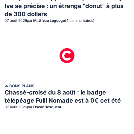
Ive se précise : un étrange "donut" à plus
de 300 dollars
07 août 2026
par
Matthieu Legouge
(
4
commentaire
s
)
🔥 BONS PLANS
Chassé-croisé du 8 août : le badge
télépéage Fulli Nomade est à 0€ cet été
07 août 2026
par
Oscar Besquent