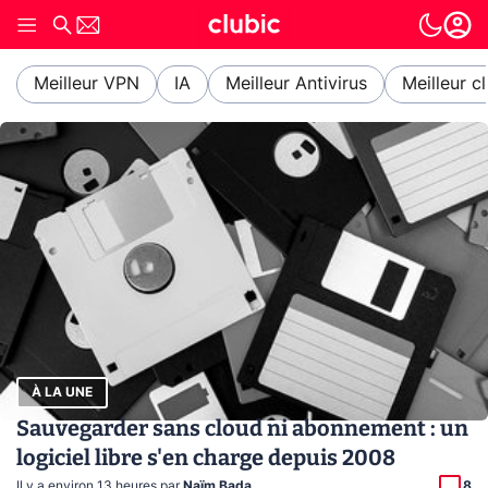
Meilleur VPN
IA
Meilleur Antivirus
Meilleur c
À LA UNE
Sauvegarder sans cloud ni abonnement : un
logiciel libre s'en charge depuis 2008
Il y a environ 13 heures
,
par
Naïm Bada
8