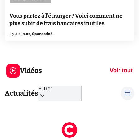
Vous partez à l’étranger ? Voici comment ne
plus subir de frais bancaires inutiles
Il y a 4 jours
,
Sponsorisé
3 écrans en 1 pour
5 générations
319€ ? Voici L'AOC
jeux dans la
Vidéos
CQ32G4ZA !
prochaine Xbo
Voir tout
Filtrer
Actualités