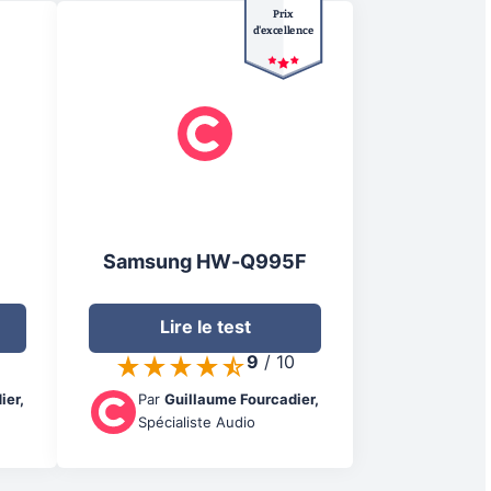
Prix
d'excellence
Samsung HW-Q995F
Lire le test
9
/
10
ier
,
Par
Guillaume Fourcadier
,
Spécialiste Audio