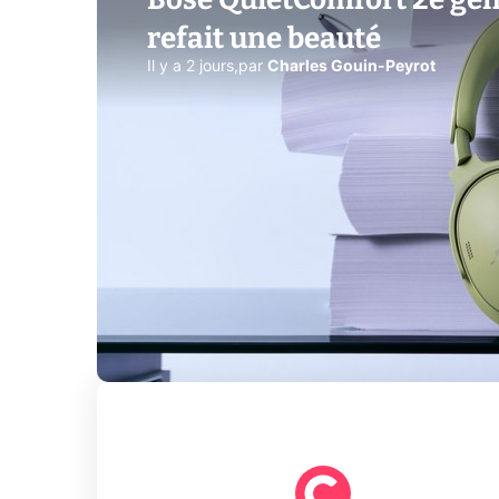
refait une beauté
Il y a 2 jours
,
par
Charles Gouin-Peyrot