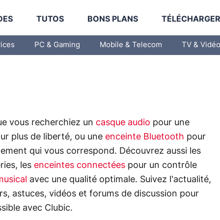
DES
TUTOS
BONS PLANS
TÉLÉCHARGE
vices
PC & Gaming
Mobile & Telecom
TV & Vidé
ue vous recherchiez un
casque audio
pour une
r plus de liberté, ou une
enceinte Bluetooth
pour
pement qui vous correspond. Découvrez aussi les
ries, les
enceintes connectées
pour un contrôle
musical
avec une qualité optimale. Suivez l'actualité,
rs, astuces, vidéos et forums de discussion pour
ssible avec Clubic.