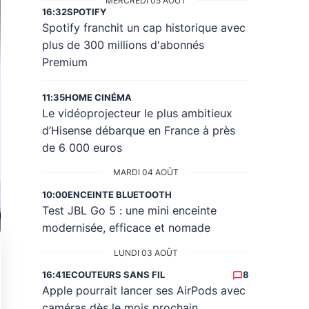
MERCREDI 05 AOÛT
16:32
SPOTIFY
Spotify franchit un cap historique avec
plus de 300 millions d'abonnés
Premium
11:35
HOME CINÉMA
Le vidéoprojecteur le plus ambitieux
d’Hisense débarque en France à près
de 6 000 euros
MARDI 04 AOÛT
10:00
ENCEINTE BLUETOOTH
Test JBL Go 5 : une mini enceinte
modernisée, efficace et nomade
LUNDI 03 AOÛT
16:41
ECOUTEURS SANS FIL
8
Apple pourrait lancer ses AirPods avec
caméras dès le mois prochain