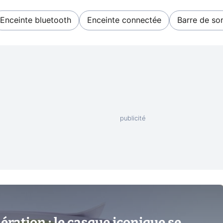
Enceinte bluetooth
Enceinte connectée
Barre de so
ration : le casque iconique se