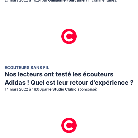
27 mars 2022 à 16:24
par
Guillaume Fourcadier
(
11
commentaire
s
)
ECOUTEURS SANS FIL
Nos lecteurs ont testé les écouteurs
Adidas ! Quel est leur retour d'expérience ?
14 mars 2022 à 18:00
par
le Studio Clubic
(sponsorisé)