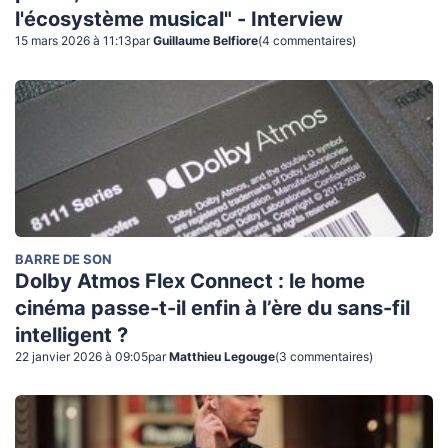
l'écosystème musical" - Interview
15 mars 2026 à 11:13
par
Guillaume Belfiore
(
4
commentaire
s
)
BARRE DE SON
Dolby Atmos Flex Connect : le home
cinéma passe-t-il enfin à l’ère du sans-fil
intelligent ?
22 janvier 2026 à 09:05
par
Matthieu Legouge
(
3
commentaire
s
)