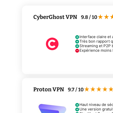
CyberGhost VPN
9.8
/ 10
Interface claire et
Très bon rapport q
Streaming et P2P b
Expérience moins 
Proton VPN
9.7
/ 10
Haut niveau de sécu
Une version gratui