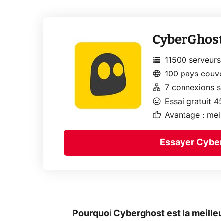
CyberGhos
storage
11500 serveurs
language
100 pays couv
lan
7 connexions s
mood
Essai gratuit 4
thumb_up
Avantage : mei
Essayer Cybe
Pourquoi Cyberghost est la meilleu