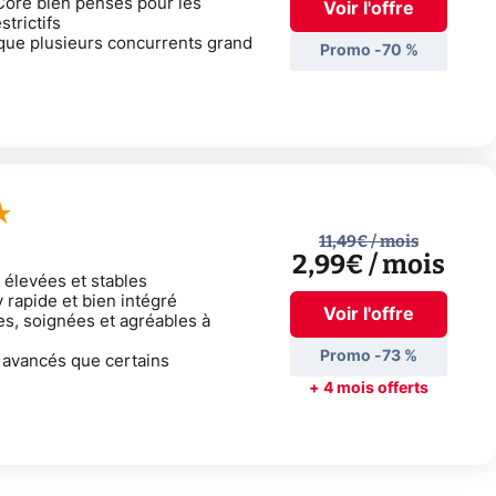
Core bien pensés pour les
Voir l'offre
trictifs
 que plusieurs concurrents grand
Promo -70 %
11,49€
/ mois
2,99€
/ mois
élevées et stables
 rapide et bien intégré
Voir l'offre
es, soignées et agréables à
Promo -73 %
 avancés que certains
+ 4 mois offerts