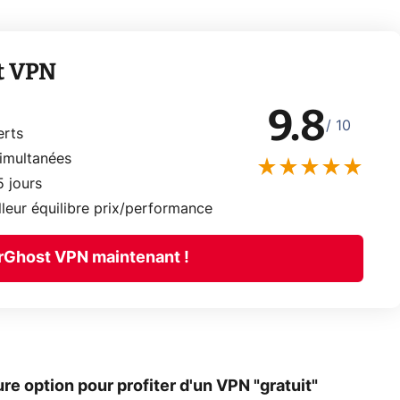
t VPN
9.8
/ 10
erts
imultanées
5 jours
lleur équilibre prix/performance
rGhost VPN maintenant !
re option pour profiter d'un VPN "gratuit"