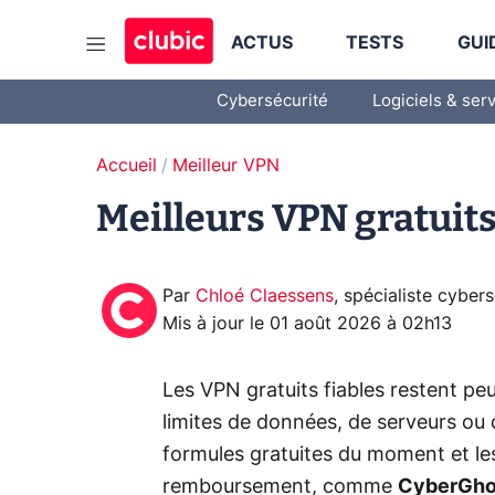
ACTUS
TESTS
GUI
Cybersécurité
Logiciels & ser
Accueil
Meilleur VPN
Meilleurs VPN gratuits 
Par
Chloé Claessens
,
spécialiste cybers
Mis à jour le
01 août 2026 à 02h13
Les VPN gratuits fiables restent p
limites de données, de serveurs ou 
formules gratuites du moment et l
remboursement, comme
CyberGho