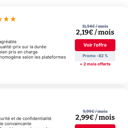
11,94€
/ mois
2,19€
/ mois
 agréable
Voir l'offre
ualité-prix sur la durée
ien pris en charge
Promo -82 %
homogène selon les plateformes
+ 2 mois offerts
9,99€
/ mois
2,99€
/ mois
rité et de confidentialité
te convaincante