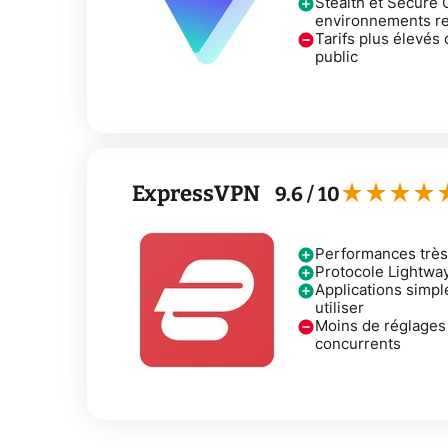
Stealth et Secure 
environnements res
Tarifs plus élevés
public
ExpressVPN
9.6
/ 10
Performances très 
Protocole Lightway
Applications simpl
utiliser
Moins de réglages
concurrents