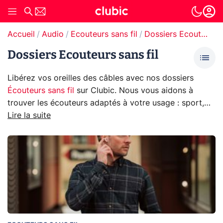
Accueil
Audio
Ecouteurs sans fil
Dossiers Ecouteurs sans fil
Dossiers Ecouteurs sans fil
Libérez vos oreilles des câbles avec nos dossiers
Écouteurs sans fil
sur Clubic. Nous vous aidons à
trouver les écouteurs adaptés à votre usage : sport,
appels, musique ou nomadisme. Autonomie, confort,
Lire la suite
qualité sonore, réduction de bruit… tout ce qu’il faut
savoir avant de choisir.