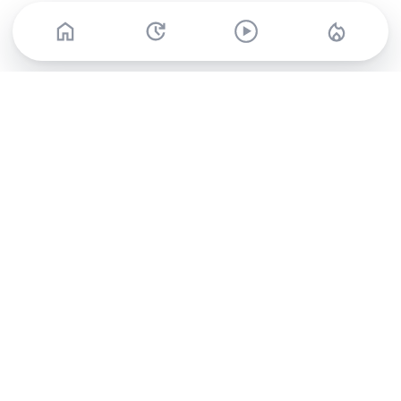
Abonnez-vous à notre newsletter !
Recevez un résumé quotidien de l'actu technologique.
S'inscrire
En cliquant sur s'inscrire, j’accepte de recevoir par email des
informations, actualités et offres commerciales de Clubic.
Conformément au RGPD, vous pouvez retirer votre consentement
à tout moment en cliquant sur le lien de désinscription présent
dans chaque email. Pour en savoir plus sur la gestion de vos
données, consultez notre
Politique de confidentialité