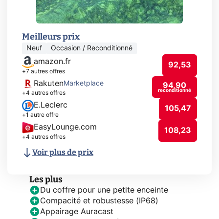
Meilleurs prix
Neuf
Occasion / Reconditionné
amazon.fr
92,53
+7 autres offres
Rakuten
Marketplace
94,90
reconditionné
+4 autres offres
E.Leclerc
105,47
+1 autre offre
EasyLounge.com
108,23
+4 autres offres
Voir plus de prix
Les plus
Du coffre pour une petite enceinte
Compacité et robustesse (IP68)
Appairage Auracast