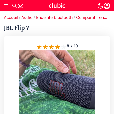
Accueil
Audio
Enceinte bluetooth
Comparatif enceinte bluetooth
JBL Flip 7
8
/
10