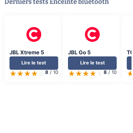
Derniers tests
Enceinte bluetooth
JBL Xtreme 5
JBL Go 5
TC
Lire le test
Lire le test
8
/
10
8
/
10