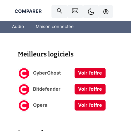
R
COMPARER
o
Audio
Maison connectée
Meilleurs logiciels
CyberGhost
Voir l'offre
Bitdefender
Voir l'offre
Opera
Voir l'offre