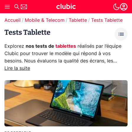
Accueil
Mobile & Telecom
Tablette
Tests Tablette
Tests Tablette
Explorez
nos tests de
tablettes
réalisés par l’équipe
Clubic pour trouver le modèle qui répond à vos
besoins. Nous évaluons la qualité des écrans, les
performances, l’autonomie et les accessoires
Lire la suite
compatibles. Découvrez les
meilleures tablettes
de
l'
iPad
, aux
Samsung Galaxy Tab
, sans oublier les
Microsoft Surface
et
Lenovo Tab
.