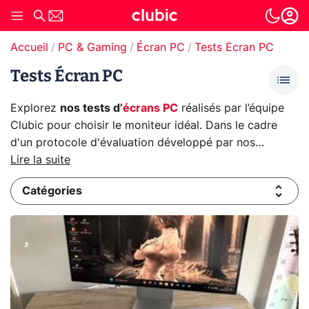
Accueil
PC & Gaming
Écran PC
Tests Écran PC
Tests Écran PC
Explorez
nos tests d’
écrans PC
réalisés par l’équipe
Clubic pour choisir le moniteur idéal. Dans le cadre
d'un protocole d'évaluation développé par nos
experts, nous passons au crible la
Lire la suite
qualité d’affichage
,
la
résolution
, la
connectivité
et l’
ergonomie
. Les férus
Catégories
de jeux vidéo trouveront leur bonheur avec nos
tests
d'écrans PC gamer
. Découvrez les
meilleurs écrans PC
des marques comme
Dell
,
LG
,
Samsung
et
ASUS
pour
répondre à vos besoins en bureautique ou multimédia.