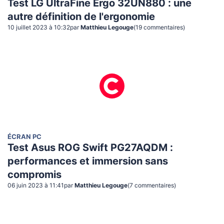
Test LG UltraFine Ergo 32UN880 : une
autre définition de l'ergonomie
10 juillet 2023 à 10:32
par
Matthieu Legouge
(
19
commentaire
s
)
ÉCRAN PC
Test Asus ROG Swift PG27AQDM :
performances et immersion sans
compromis
06 juin 2023 à 11:41
par
Matthieu Legouge
(
7
commentaire
s
)