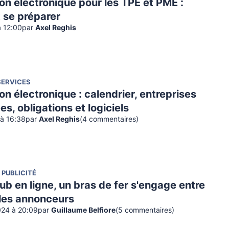
on électronique pour les TPE et PME :
se préparer
à 12:00
par
Axel Reghis
SERVICES
on électronique : calendrier, entreprises
s, obligations et logiciels
 à 16:38
par
Axel Reghis
(
4
commentaire
s
)
 PUBLICITÉ
ub en ligne, un bras de fer s'engage entre
 les annonceurs
024 à 20:09
par
Guillaume Belfiore
(
5
commentaire
s
)