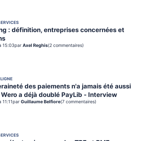
SERVICES
ng : définition, entreprises concernées et
ns
à 15:03
par
Axel Reghis
(
2
commentaire
s
)
 LIGNE
raineté des paiements n'a jamais été aussi
, Wero a déjà doublé PayLib - Interview
 11:11
par
Guillaume Belfiore
(
7
commentaire
s
)
SERVICES