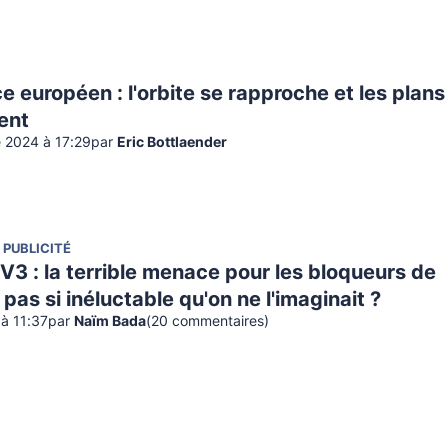
européen : l'orbite se rapproche et les plans
ent
 2024 à 17:29
par
Eric Bottlaender
 PUBLICITÉ
V3 : la terrible menace pour les bloqueurs de
 pas si inéluctable qu'on ne l'imaginait ?
à 11:37
par
Naïm Bada
(
20
commentaire
s
)