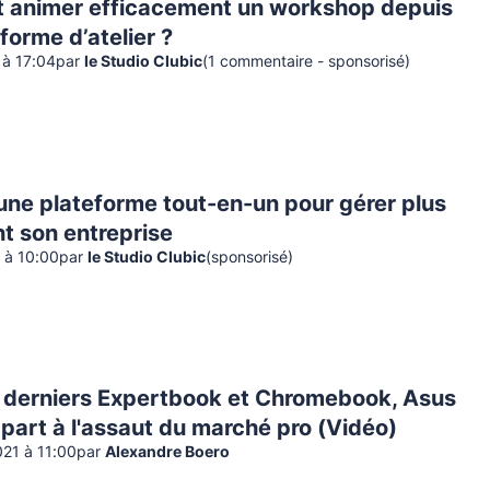
animer efficacement un workshop depuis
forme d’atelier ?
 à 17:04
par
le Studio Clubic
(
1
commentaire
- sponsorisé
)
 une plateforme tout-en-un pour gérer plus
t son entreprise
 à 10:00
par
le Studio Clubic
(sponsorisé)
 derniers Expertbook et Chromebook, Asus
part à l'assaut du marché pro (Vidéo)
021 à 11:00
par
Alexandre Boero