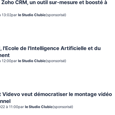
 Zoho CRM, un outil sur-mesure et boosté à
à 13:02
par
le Studio Clubic
(sponsorisé)
 l'Ecole de l'Intelligence Artificielle et du
ent
à 12:00
par
le Studio Clubic
(sponsorisé)
Videvo veut démocratiser le montage vidéo
onnel
022 à 11:00
par
le Studio Clubic
(sponsorisé)