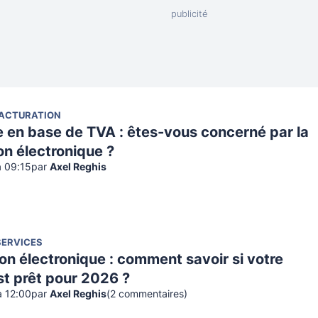
FACTURATION
e en base de TVA : êtes-vous concerné par la
on électronique ?
à 09:15
par
Axel Reghis
SERVICES
on électronique : comment savoir si votre
est prêt pour 2026 ?
à 12:00
par
Axel Reghis
(
2
commentaire
s
)