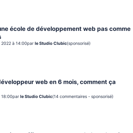
 une école de développement web pas comme
s
 2022 à 14:00
par
le Studio Clubic
(sponsorisé)
développeur web en 6 mois, comment ça
 18:00
par
le Studio Clubic
(
14
commentaire
s
- sponsorisé
)