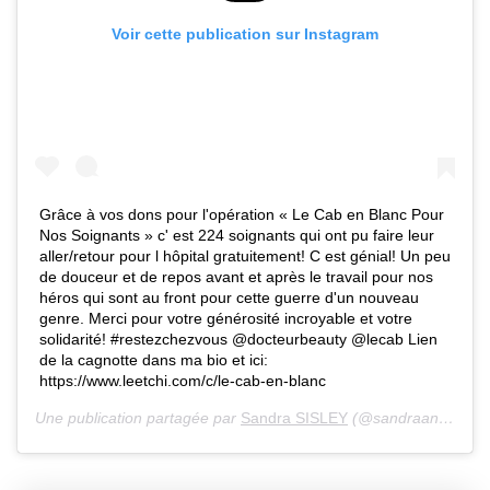
Voir cette publication sur Instagram
Grâce à vos dons pour l'opération « Le Cab en Blanc Pour
Nos Soignants » c' est 224 soignants qui ont pu faire leur
aller/retour pour l hôpital gratuitement! C est génial! Un peu
de douceur et de repos avant et après le travail pour nos
héros qui sont au front pour cette guerre d'un nouveau
genre. Merci pour votre générosité incroyable et votre
solidarité! #restezchezvous @docteurbeauty @lecab Lien
de la cagnotte dans ma bio et ici:
https://www.leetchi.com/c/le-cab-en-blanc
Une publication partagée par
Sandra SISLEY
(@sandraandcoparis) le