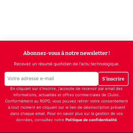
Abonnez-vous à notre newsletter !
Recevez un résumé quotidien de l'actu technologique.
S'inscrire
En cliquant sur s'inscrire, j’accepte de recevoir par email des
informations, actualités et offres commerciales de Clubic.
Conformément au RGPD, vous pouvez retirer votre consentement
à tout moment en cliquant sur le lien de désinscription présent
dans chaque email. Pour en savoir plus sur la gestion de vos
données, consultez notre
Politique de confidentialité