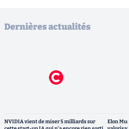
Dernières actualités
NVIDIA vient de miser 5 milliards sur
Elon Mus
cette start-up IA qui n'a encore rien sorti.
valorisat