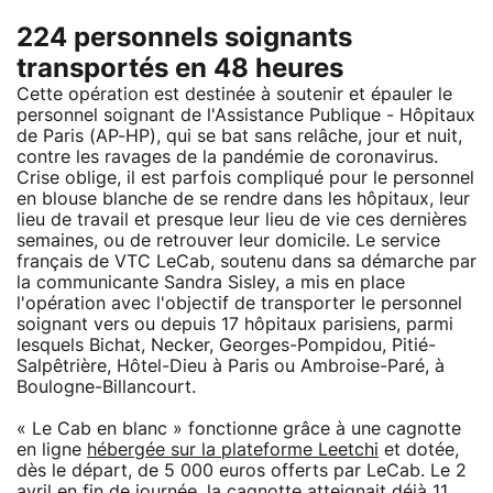
224 personnels soignants
transportés en 48 heures
Cette opération est destinée à soutenir et épauler le
personnel soignant de l'Assistance Publique - Hôpitaux
de Paris (AP-HP), qui se bat sans relâche, jour et nuit,
contre les ravages de la pandémie de coronavirus.
Crise oblige, il est parfois compliqué pour le personnel
en blouse blanche de se rendre dans les hôpitaux, leur
lieu de travail et presque leur lieu de vie ces dernières
semaines, ou de retrouver leur domicile. Le service
français de VTC LeCab, soutenu dans sa démarche par
la communicante Sandra Sisley, a mis en place
l'opération avec l'objectif de transporter le personnel
soignant vers ou depuis 17 hôpitaux parisiens, parmi
lesquels Bichat, Necker, Georges-Pompidou, Pitié-
Salpêtrière, Hôtel-Dieu à Paris ou Ambroise-Paré, à
Boulogne-Billancourt.
« Le Cab en blanc » fonctionne grâce à une cagnotte
en ligne
hébergée sur la plateforme Leetchi
et dotée,
dès le départ, de 5 000 euros offerts par LeCab. Le 2
avril en fin de journée, la cagnotte atteignait déjà 11