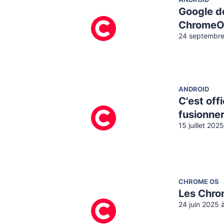
ANDROID
Google do
ChromeOS
24 septembre
ANDROID
C'est off
fusionne
15 juillet 202
CHROME OS
Les Chrom
24 juin 2025 