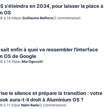
s'éteindra en 2034, pour laisser la place à
m OS
26 à 14:08
par
Guillaume Belfiore
(
2
commentaire
s
)
n sait enfin à quoi va ressembler l'interface
m OS de Google
26 à 14:16
par
Mia Ogouchi
ise le silence et prépare la transition : votre
k aura-t-il droit à Aluminium OS ?
26 à 11:31
par
Naïm Bada
(
2
commentaire
s
)