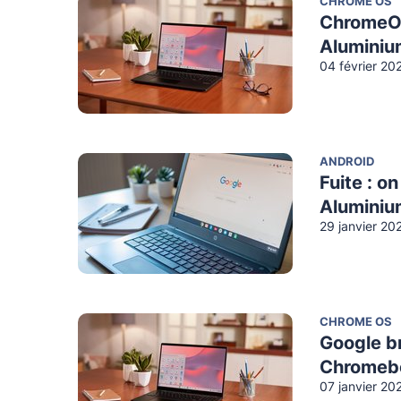
CHROME OS
ChromeOS 
Aluminiu
04 février 20
ANDROID
Fuite : o
Aluminiu
29 janvier 20
CHROME OS
Google br
Chromeboo
07 janvier 20