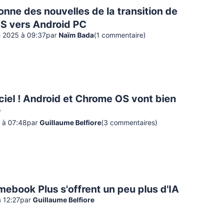
nne des nouvelles de la transition de
 vers Android PC
 2025 à 09:37
par
Naïm Bada
(
1
commentaire
)
iciel ! Android et Chrome OS vont bien
r
5 à 07:48
par
Guillaume Belfiore
(
3
commentaire
s
)
ebook Plus s'offrent un peu plus d'IA
à 12:27
par
Guillaume Belfiore