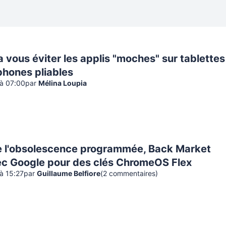
 vous éviter les applis "moches" sur tablettes
phones pliables
 à 07:00
par
Mélina Loupia
e l'obsolescence programmée, Back Market
ec Google pour des clés ChromeOS Flex
 à 15:27
par
Guillaume Belfiore
(
2
commentaire
s
)