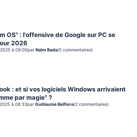
m OS" : l'offensive de Google sur PC se
pour 2026
2025 à 09:00
par
Naïm Bada
(
5
commentaire
s
)
k : et si vos logiciels Windows arrivaient
omme par magie" ?
2025 à 08:33
par
Guillaume Belfiore
(
2
commentaire
s
)