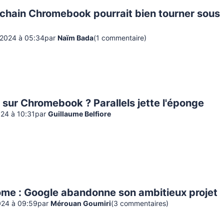
ochain Chromebook pourrait bien tourner sous
2024 à 05:34
par
Naïm Bada
(
1
commentaire
)
sur Chromebook ? Parallels jette l'éponge
024 à 10:31
par
Guillaume Belfiore
ome : Google abandonne son ambitieux projet
024 à 09:59
par
Mérouan Goumiri
(
3
commentaire
s
)