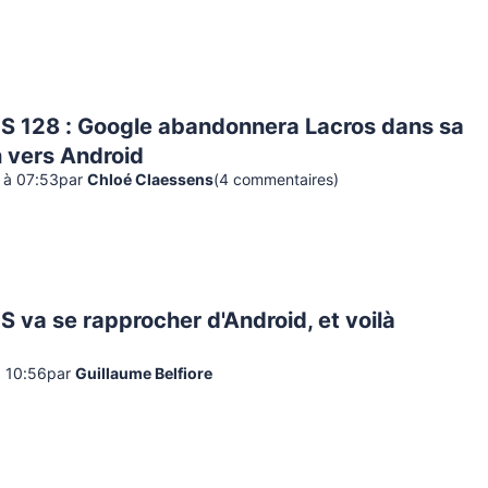
 128 : Google abandonnera Lacros dans sa
n vers Android
4 à 07:53
par
Chloé Claessens
(
4
commentaire
s
)
va se rapprocher d'Android, et voilà
à 10:56
par
Guillaume Belfiore