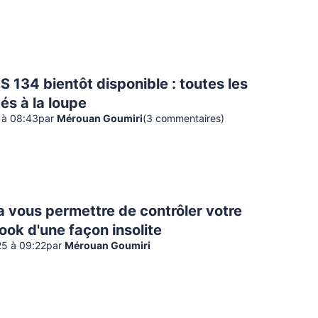
134 bientôt disponible : toutes les
és à la loupe
 à 08:43
par
Mérouan Goumiri
(
3
commentaire
s
)
 vous permettre de contrôler votre
ok d'une façon insolite
25 à 09:22
par
Mérouan Goumiri