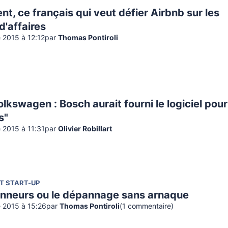
t, ce français qui veut défier Airbnb sur les
'affaires
 2015 à 12:12
par
Thomas Pontiroli
olkswagen : Bosch aurait fourni le logiciel pour
s"
 2015 à 11:31
par
Olivier Robillart
T START-UP
neurs ou le dépannage sans arnaque
 2015 à 15:26
par
Thomas Pontiroli
(
1
commentaire
)