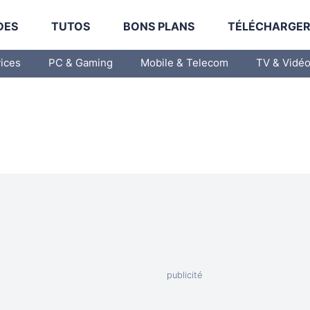
DES
TUTOS
BONS PLANS
TÉLÉCHARGE
vices
PC & Gaming
Mobile & Telecom
TV & Vidé