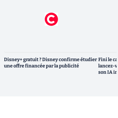
Disney+ gratuit ? Disney confirme étudier
Fini le c
une offre financée par la publicité
lancez-vo
son IA i