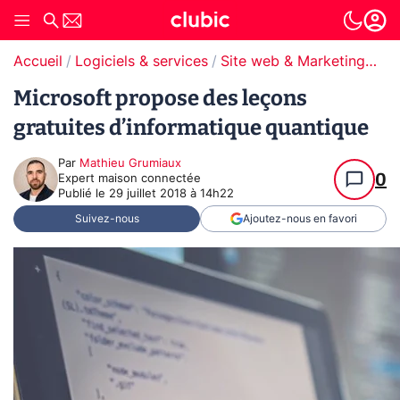
Accueil
Logiciels & services
Site web & Marketing Digital
Microsoft propose des leçons
gratuites d’informatique quantique
Par
Mathieu Grumiaux
0
Expert maison connectée
Publié le
29 juillet 2018 à 14h22
Suivez-nous
Ajoutez-nous en favori