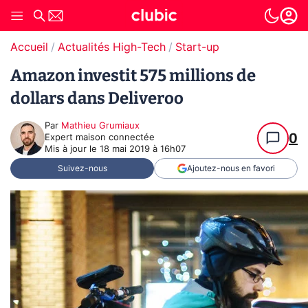
Accueil
Actualités High-Tech
Start-up
Amazon investit 575 millions de
dollars dans Deliveroo
Par
Mathieu Grumiaux
0
Expert maison connectée
Mis à jour le
18 mai 2019 à 16h07
Suivez-nous
Ajoutez-nous en favori