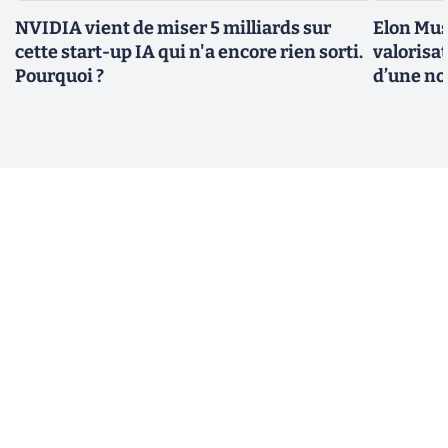
NVIDIA vient de miser 5 milliards sur
Elon Mus
cette start-up IA qui n'a encore rien sorti.
valorisat
Pourquoi ?
d’une no