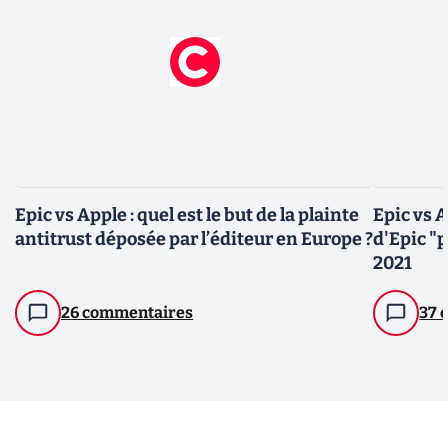
Epic vs Apple : quel est le but de la plainte
Epic vs A
antitrust déposée par l’éditeur en Europe ?
d'Epic "
2021
26 commentaires
37 