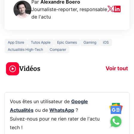
Par
Alexandre Boero
Journaliste-reporter, responsable
de l'actu
App Store
Tutos Apple
Epic Games
Gaming
iOS
Actualités High-Tech
Comparer
5 générations de
Ce que vous n
jeux dans la
savez sur la
Vidéos
prochaine Xbox !
navigation pri
Voir tout
Vous êtes un utilisateur de
Google
Actualités
ou de
WhatsApp
?
Suivez-nous pour ne rien rater de l'actu
tech !