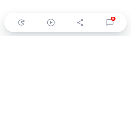
0
Abonnez-vous à notre newsletter !
Recevez un résumé quotidien de l'actu technologique.
S'inscrire
En cliquant sur s'inscrire, j’accepte de recevoir par email des
informations, actualités et offres commerciales de Clubic.
Conformément au RGPD, vous pouvez retirer votre consentement
à tout moment en cliquant sur le lien de désinscription présent
dans chaque email. Pour en savoir plus sur la gestion de vos
données, consultez notre
Politique de confidentialité