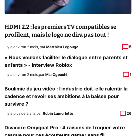
HDMI 2.2 : les premiers TV compatibles se
profilent, mais le logo ne dira pas tout !
5
Il y a environ 2 mois
,
par
Matthieu Legouge
« Nous voulons faciliter le dialogue entre parents et
enfants » - Interview Roblox
Il y a environ 2 mois
,
par
Mia Ogouchi
1
Boulimie du jeu vidéo : l'industrie doit-elle ralentir la
cadence et revoir ses ambitions à la baisse pour
survivre ?
Il y a plus de 2 ans
,
par
Robin Lamorlette
26
Divacore Omygoat Pro : 4 raisons de troquer votre
casque pour ces écouteurs gamer sans fil