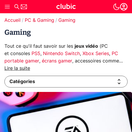
Accueil
PC & Gaming
Gaming
Gaming
Tout ce qu'il faut savoir sur les
jeux vidéo
(PC
et consoles
PS5
,
Nintendo Switch
,
Xbox Series
,
PC
portable gamer
,
écrans gamer
, accessoires comme
les
Lire la suite
casques gamer
et
manettes de jeux
, le
cloud
gaming
...) Actualités, bons plans, dossiers, astuces,
Catégories
vidéos, forum de discussions... ne manquez rien des
infos Gaming du moment avec Clubic.