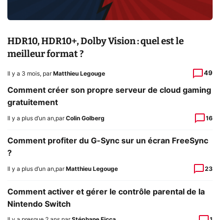
HDR10, HDR10+, Dolby Vision : quel est le
meilleur format ?
49
Il y a 3 mois
,
par
Matthieu Legouge
Comment créer son propre serveur de cloud gaming
gratuitement
Il y a plus d’un an
,
par
Colin Golberg
16
Comment profiter du G-Sync sur un écran FreeSync
?
Il y a plus d’un an
,
par
Matthieu Legouge
23
Comment activer et gérer le contrôle parental de la
Nintendo Switch
Il y a presque 2 ans
,
par
Stéphane Ficca
1