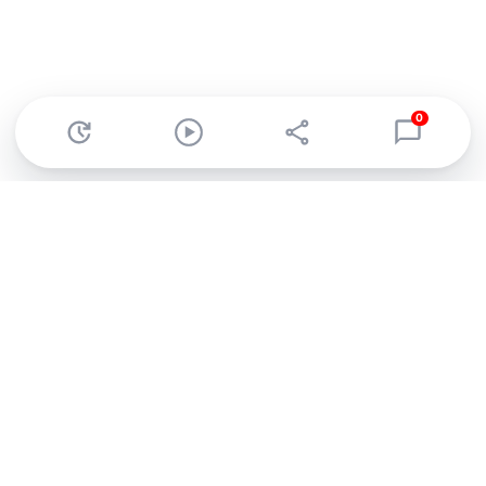
0
Abonnez-vous à notre newsletter !
Recevez un résumé quotidien de l'actu technologique.
S'inscrire
En cliquant sur s'inscrire, j’accepte de recevoir par email des
informations, actualités et offres commerciales de Clubic.
Conformément au RGPD, vous pouvez retirer votre consentement
à tout moment en cliquant sur le lien de désinscription présent