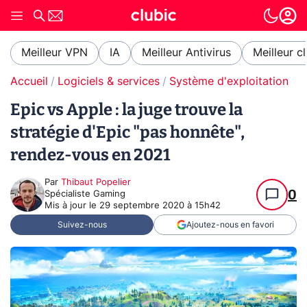
Meilleur VPN
IA
Meilleur Antivirus
Meilleur c
Accueil
Logiciels & services
Système d'exploitation (O
Epic vs Apple : la juge trouve la
stratégie d'Epic "pas honnête",
rendez-vous en 2021
Par
Thibaut Popelier
0
Spécialiste Gaming
Mis à jour le
29 septembre 2020 à 15h42
Suivez-nous
Ajoutez-nous en favori