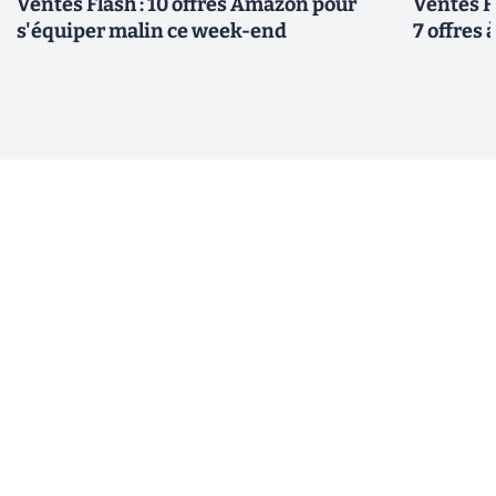
Ventes Flash : 10 offres Amazon pour
Ventes F
s'équiper malin ce week-end
7 offres 