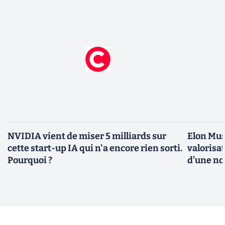
NVIDIA vient de miser 5 milliards sur
Elon Mus
cette start-up IA qui n'a encore rien sorti.
valorisat
Pourquoi ?
d’une no