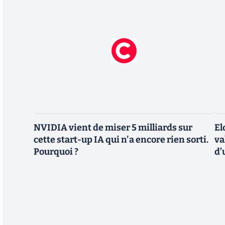
NVIDIA vient de miser 5 milliards sur
El
cette start-up IA qui n'a encore rien sorti.
va
Pourquoi ?
d’