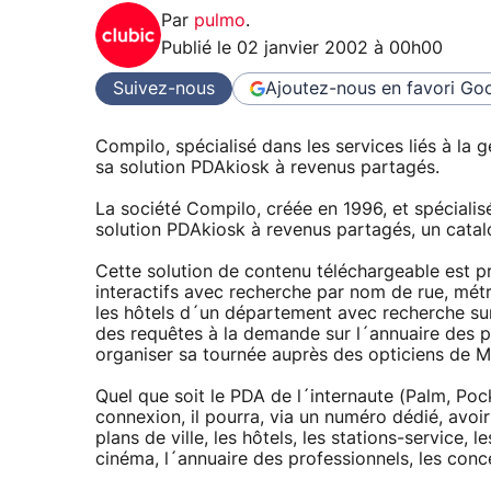
Par
pulmo
.
Publié le
02 janvier 2002 à 00h00
Suivez-nous
Ajoutez-nous en favori
Goo
Compilo, spécialisé dans les services liés à la 
sa solution PDAkiosk à revenus partagés.
La société Compilo, créée en 1996, et spécialisé
solution PDAkiosk à revenus partagés, un catal
Cette solution de contenu téléchargeable est pr
interactifs avec recherche par nom de rue, métro
les hôtels d´un département avec recherche sur 
des requêtes à la demande sur l´annuaire des 
organiser sa tournée auprès des opticiens de Ma
Quel que soit le PDA de l´internaute (Palm, Po
connexion, il pourra, via un numéro dédié, avoi
plans de ville, les hôtels, les stations-service, le
cinéma, l´annuaire des professionnels, les conc