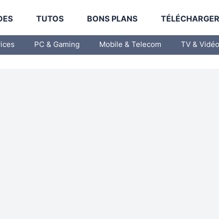
DES
TUTOS
BONS PLANS
TÉLÉCHARGE
vices
PC & Gaming
Mobile & Telecom
TV & Vidé