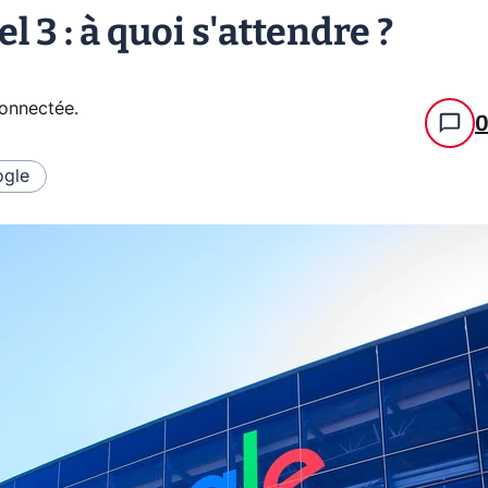
3 : à quoi s'attendre ?
connectée
.
gle