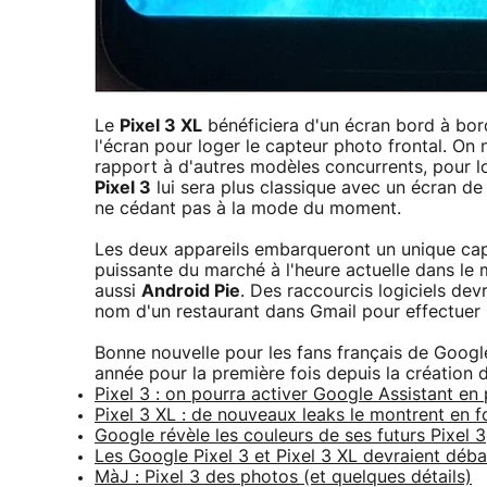
Le
Pixel 3 XL
bénéficiera d'un écran bord à bor
l'écran pour loger le capteur photo frontal. On n
rapport à d'autres modèles concurrents, pour l
Pixel 3
lui sera plus classique avec un écran de
ne cédant pas à la mode du moment.
Les deux appareils embarqueront un unique cap
puissante du marché à l'heure actuelle dans le
aussi
Android Pie
. Des raccourcis logiciels de
nom d'un restaurant dans Gmail pour effectuer
Bonne nouvelle pour les fans français de Google
année pour la première fois depuis la création 
Pixel 3 : on pourra activer Google Assistant en
Pixel 3 XL : de nouveaux leaks le montrent en 
Google révèle les couleurs de ses futurs Pixel 3
Les Google Pixel 3 et Pixel 3 XL devraient déb
MàJ : Pixel 3 des photos (et quelques détails)