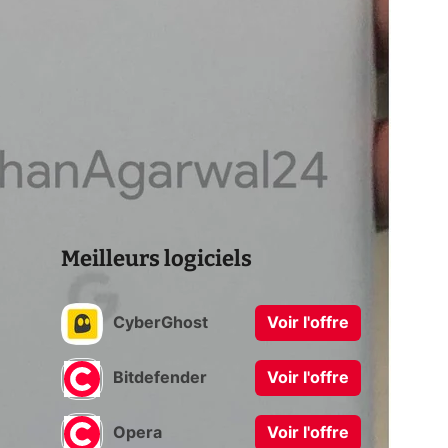
Meilleurs logiciels
CyberGhost
Voir l'offre
Bitdefender
Voir l'offre
Opera
Voir l'offre