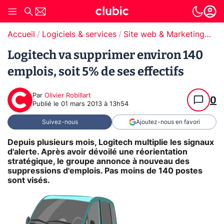
Accueil
Logiciels & services
Site web & Marketing Digital
Logitech va supprimer environ 140
emplois, soit 5% de ses effectifs
Par
Olivier Robillart
0
Publié le
01 mars 2013 à 13h54
Suivez-nous
Ajoutez-nous en favori
Depuis plusieurs mois, Logitech multiplie les signaux
d'alerte. Après avoir dévoilé une réorientation
stratégique, le groupe annonce à nouveau des
suppressions d'emplois. Pas moins de 140 postes
sont visés.