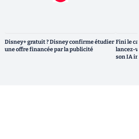
Disney+ gratuit ? Disney confirme étudier
Fini le c
une offre financée par la publicité
lancez-vo
son IA i