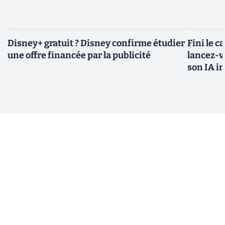
Disney+ gratuit ? Disney confirme étudier
Fini le c
une offre financée par la publicité
lancez-vo
son IA i