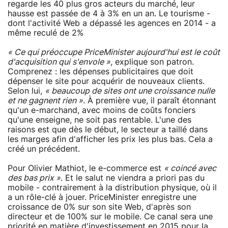
regarde les 40 plus gros acteurs du marché, leur
hausse est passée de 4 à 3% en un an. Le tourisme -
dont l'activité Web a dépassé les agences en 2014 - a
même reculé de 2%
« Ce qui préoccupe PriceMinister aujourd'hui est le coût
d'acquisition qui s'envole »
, explique son patron.
Comprenez : les dépenses publicitaires que doit
dépenser le site pour acquérir de nouveaux clients.
Selon lui,
« beaucoup de sites ont une croissance nulle
et ne gagnent rien »
. À première vue, il paraît étonnant
qu'un e-marchand, avec moins de coûts fonciers
qu'une enseigne, ne soit pas rentable. L'une des
raisons est que dès le début, le secteur a taillé dans
les marges afin d'afficher les prix les plus bas. Cela a
créé un précédent.
Pour Olivier Mathiot, le e-commerce est
« coincé avec
des bas prix »
. Et le salut ne viendra a priori pas du
mobile - contrairement à la distribution physique, où il
a un rôle-clé à jouer. PriceMinister enregistre une
croissance de 0% sur son site Web, d'après son
directeur et de 100% sur le mobile. Ce canal sera une
priorité en matière d'investissement en 2015 pour la