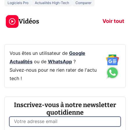
Logiciels Pro
Actualités High-Tech
Comparer
3 écrans en 1 pour
5 générations
319€ ? Voici L'AOC
jeux dans la
Vidéos
CQ32G4ZA !
prochaine Xbo
Voir tout
Vous êtes un utilisateur de
Google
Actualités
ou de
WhatsApp
?
Suivez-nous pour ne rien rater de l'actu
tech !
Inscrivez-vous à notre newsletter
quotidienne