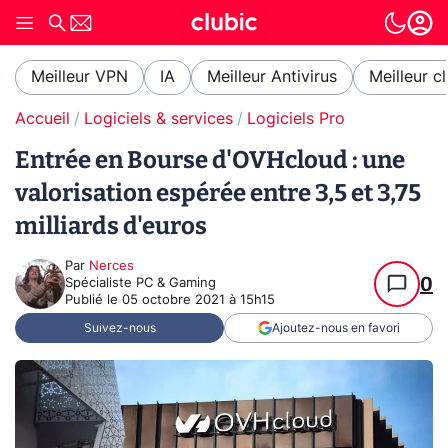
Meilleur VPN
IA
Meilleur Antivirus
Meilleur c
Accueil
Logiciels & services
Logiciels Pro
Entrée en Bourse d'OVHcloud : une
valorisation espérée entre 3,5 et 3,75
milliards d'euros
Par
Nerces
0
Spécialiste PC & Gaming
Publié le
05 octobre 2021 à 15h15
Suivez-nous
Ajoutez-nous en favori