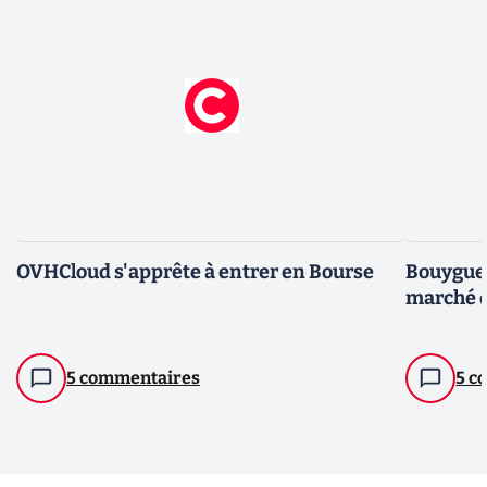
OVHCloud s'apprête à entrer en Bourse
Bouygues
marché 
5 commentaires
5 c