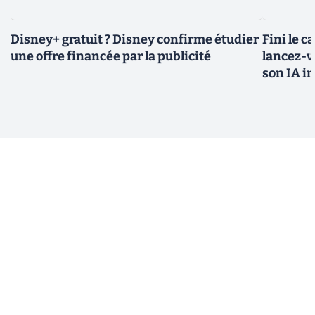
Disney+ gratuit ? Disney confirme étudier
Fini le c
une offre financée par la publicité
lancez-vo
son IA i