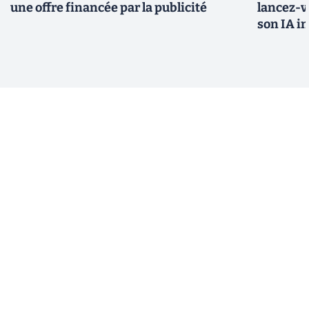
une offre financée par la publicité
lancez-vo
son IA i