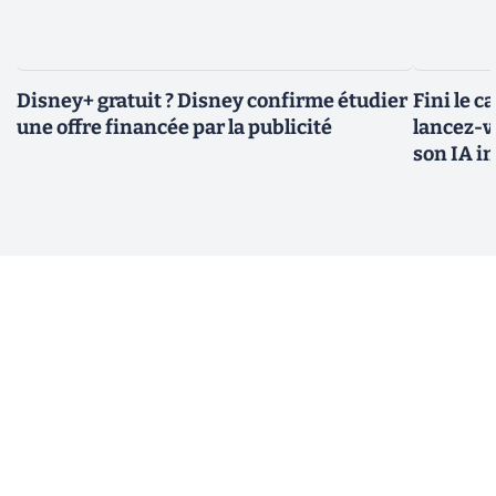
Disney+ gratuit ? Disney confirme étudier
Fini le c
une offre financée par la publicité
lancez-vo
son IA i