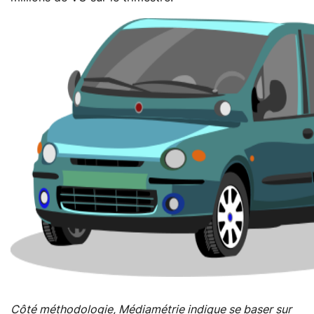
Côté méthodologie, Médiamétrie indique se baser sur