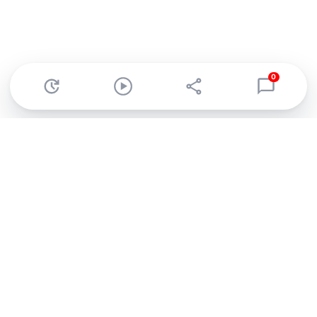
0
Abonnez-vous à notre newsletter !
Recevez un résumé quotidien de l'actu technologique.
S'inscrire
En cliquant sur s'inscrire, j’accepte de recevoir par email des
informations, actualités et offres commerciales de Clubic.
Conformément au RGPD, vous pouvez retirer votre consentement
à tout moment en cliquant sur le lien de désinscription présent