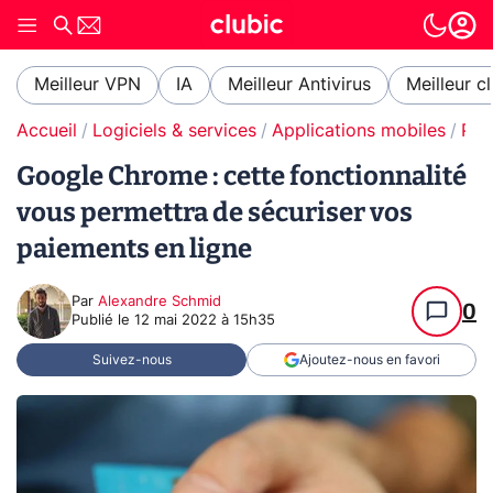
Meilleur VPN
IA
Meilleur Antivirus
Meilleur c
Accueil
Logiciels & services
Applications mobiles
Paiement en ligne
Google Chrome : cette fonctionnalité
vous permettra de sécuriser vos
paiements en ligne
Par
Alexandre Schmid
0
Publié le
12 mai 2022 à 15h35
Suivez-nous
Ajoutez-nous en favori