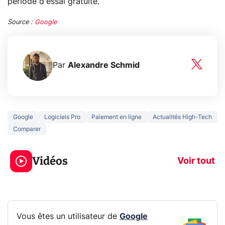
période d'essai gratuite.
Source :
Google
Par
Alexandre Schmid
Google
Logiciels Pro
Paiement en ligne
Actualités High-Tech
Comparer
3 écrans en 1 pour
5 générations
319€ ? Voici L'AOC
jeux dans la
Vidéos
CQ32G4ZA !
prochaine Xbo
Voir tout
Vous êtes un utilisateur de
Google