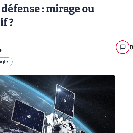
a défense : mirage ou
if ?
36
gle