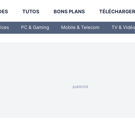
DES
TUTOS
BONS PLANS
TÉLÉCHARGE
vices
PC & Gaming
Mobile & Telecom
TV & Vidé