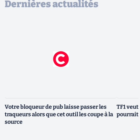
Dernières actualités
Votre bloqueur de pub laisse passer les
TF1 veut 
traqueurs alors que cet outil les coupe à la
pourrait 
source