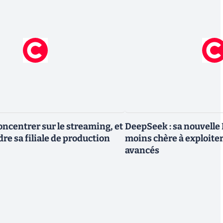
oncentrer sur le streaming, et
DeepSeek : sa nouvelle I
re sa filiale de production
moins chère à exploite
avancés