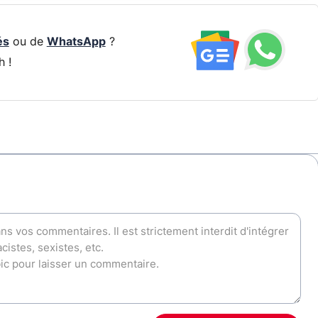
és
ou de
WhatsApp
?
h !