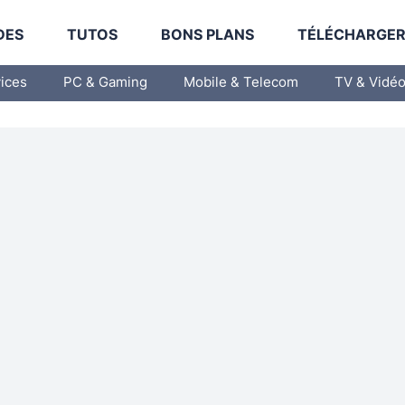
DES
TUTOS
BONS PLANS
TÉLÉCHARGE
vices
PC & Gaming
Mobile & Telecom
TV & Vidé