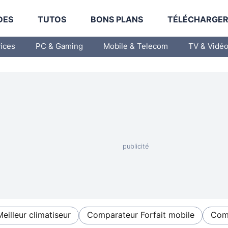
DES
TUTOS
BONS PLANS
TÉLÉCHARGE
vices
PC & Gaming
Mobile & Telecom
TV & Vidé
Meilleur climatiseur
Comparateur Forfait mobile
Comp