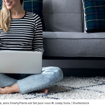
, alors SmartyPlants est fait pour vous © Josep Suria / Shutterstock