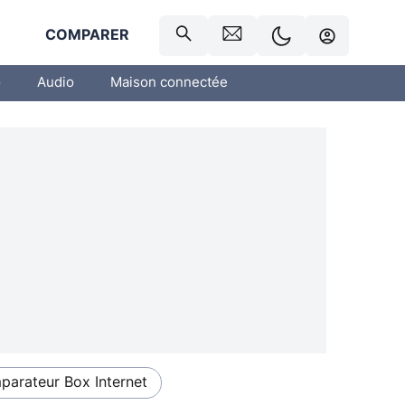
R
COMPARER
o
Audio
Maison connectée
arateur Box Internet