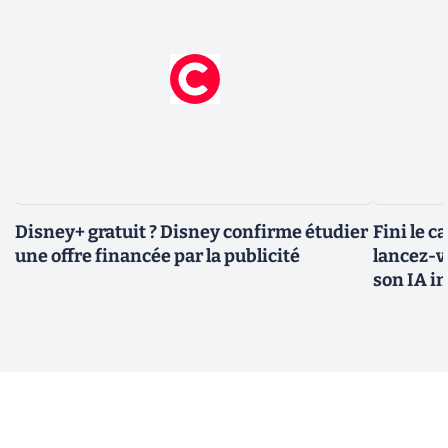
Disney+ gratuit ? Disney confirme étudier
Fini le c
une offre financée par la publicité
lancez-vo
son IA i