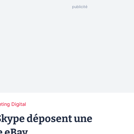
ting Digital
Skype déposent une
e eBay