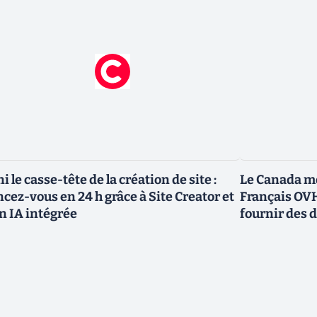
ni le casse-tête de la création de site :
Le Canada me
ncez-vous en 24 h grâce à Site Creator et
Français OVH
n IA intégrée
fournir des 