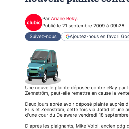
Par
Ariane Beky
.
Publié le
21 septembre 2009 à 09h26
Suivez-nous
Ajoutez-nous en favori
Goo
Une nouvelle plainte déposée contre eBay par l
Zennström, peut-elle remettre en cause la vente
Deux jours
après avoir déposé plainte auprès d
Friis et Zennström, cette fois via Joltid et une
d'une cour du Delaware vendredi 18 septembre
D'après les plaignants,
Mike Volpi
, ancien pdg 