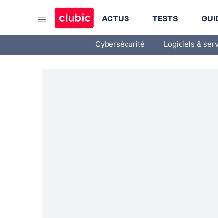
ACTUS
TESTS
GUI
Cybersécurité
Logiciels & ser