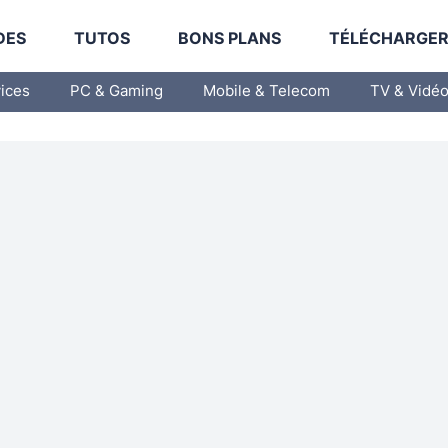
DES
TUTOS
BONS PLANS
TÉLÉCHARGE
vices
PC & Gaming
Mobile & Telecom
TV & Vidé