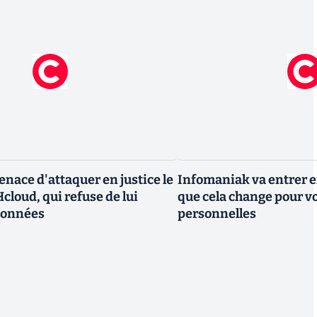
nace d'attaquer en justice le
Infomaniak va entrer en
cloud, qui refuse de lui
que cela change pour v
données
personnelles