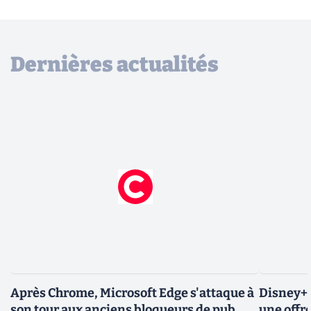
Dernières actualités
Après Chrome, Microsoft Edge s'attaque à
Disney+ 
son tour aux anciens bloqueurs de pub
une offre