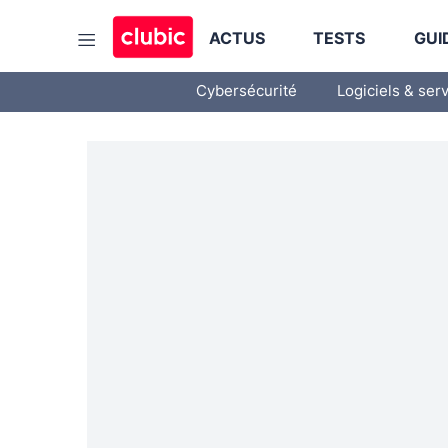
ACTUS
TESTS
GUI
Cybersécurité
Logiciels & ser