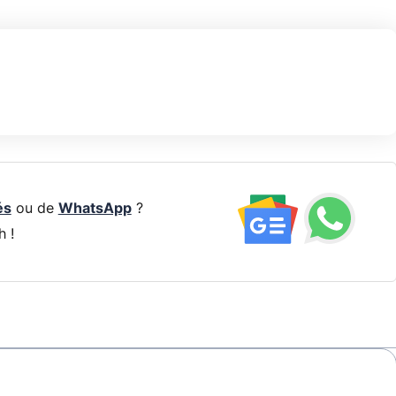
és
ou de
WhatsApp
?
h !