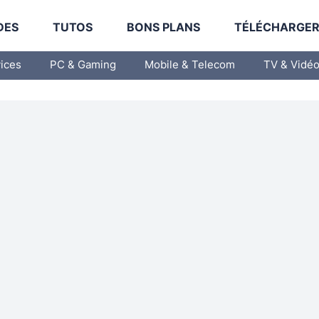
DES
TUTOS
BONS PLANS
TÉLÉCHARGE
vices
PC & Gaming
Mobile & Telecom
TV & Vidé