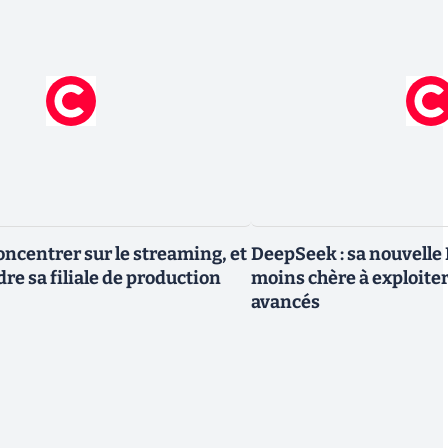
oncentrer sur le streaming, et
DeepSeek : sa nouvelle I
re sa filiale de production
moins chère à exploite
avancés