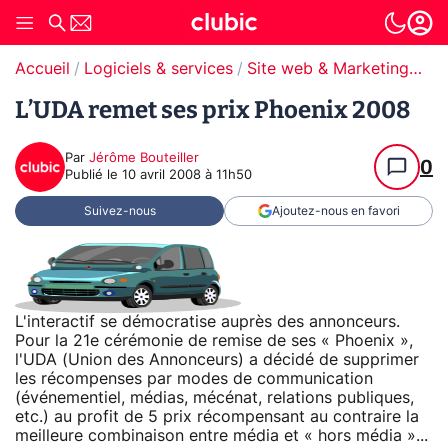
Accueil
Logiciels & services
Site web & Marketing Digital
L’UDA remet ses prix Phoenix 2008
Par
Jérôme Bouteiller
0
Publié le
10 avril 2008 à 11h50
Suivez-nous
Ajoutez-nous en favori
L'interactif se démocratise auprès des annonceurs.
Pour la 21e cérémonie de remise de ses « Phoenix »,
l'UDA (Union des Annonceurs) a décidé de supprimer
les récompenses par modes de communication
(événementiel, médias, mécénat, relations publiques,
etc.) au profit de 5 prix récompensant au contraire la
meilleure combinaison entre média et « hors média »...