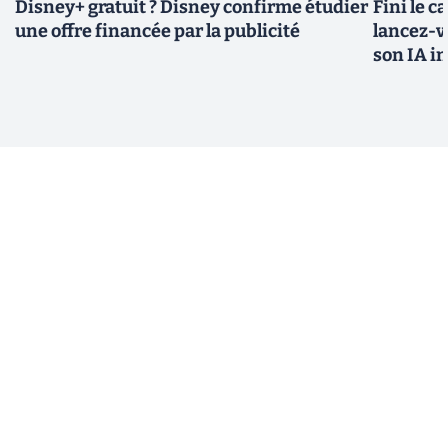
Disney+ gratuit ? Disney confirme étudier
Fini le c
une offre financée par la publicité
lancez-vo
son IA i