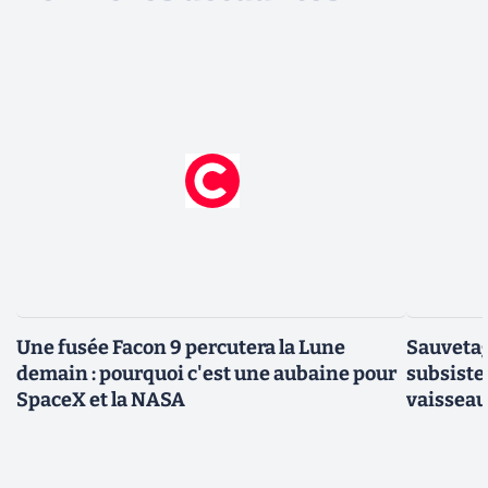
Une fusée Facon 9 percutera la Lune
Sauvetage
demain : pourquoi c'est une aubaine pour
subsiste 
SpaceX et la NASA
vaisseau