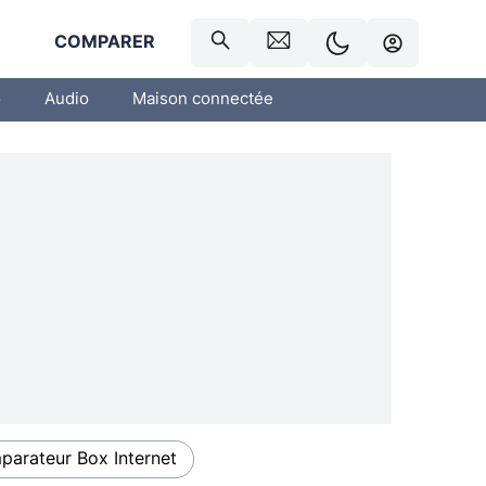
R
COMPARER
o
Audio
Maison connectée
arateur Box Internet