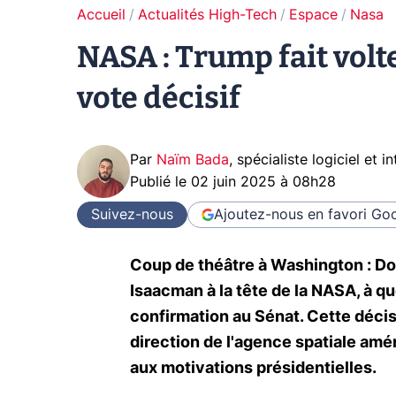
Accueil
Actualités High-Tech
Espace
Nasa
NASA : Trump fait volt
vote décisif
Par
Naïm Bada
,
spécialiste logiciel et in
Publié le
02 juin 2025 à 08h28
Suivez-nous
Ajoutez-nous en favori
Goo
Coup de théâtre à Washington : Do
Isaacman à la tête de la NASA, à q
confirmation au Sénat. Cette décisi
direction de l'agence spatiale amé
aux motivations présidentielles.