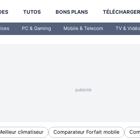
DES
TUTOS
BONS PLANS
TÉLÉCHARGE
vices
PC & Gaming
Mobile & Telecom
TV & Vidé
Meilleur climatiseur
Comparateur Forfait mobile
Comp