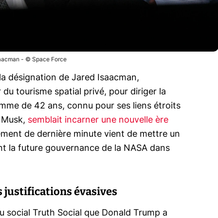
saacman - © Space Force
la désignation de Jared Isaacman,
 du tourisme spatial privé, pour diriger la
omme de 42 ans, connu pour ses liens étroits
n Musk,
semblait incarner une nouvelle ère
ement de dernière minute vient de mettre un
nt la future gouvernance de la NASA dans
 justifications évasives
u social Truth Social que Donald Trump a