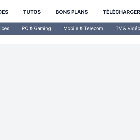
DES
TUTOS
BONS PLANS
TÉLÉCHARGE
vices
PC & Gaming
Mobile & Telecom
TV & Vidé