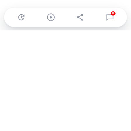
0
Abonnez-vous à notre newsletter !
Recevez un résumé quotidien de l'actu technologique.
S'inscrire
En cliquant sur s'inscrire, j’accepte de recevoir par email des
informations, actualités et offres commerciales de Clubic.
Conformément au RGPD, vous pouvez retirer votre consentement
à tout moment en cliquant sur le lien de désinscription présent
dans chaque email. Pour en savoir plus sur la gestion de vos
données, consultez notre
Politique de confidentialité