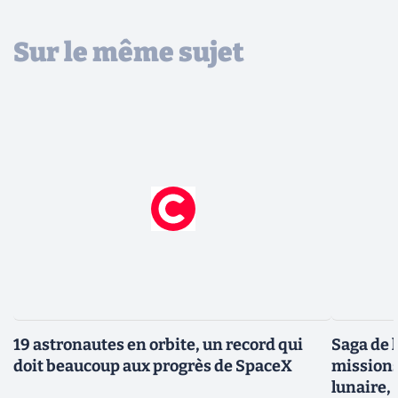
Sur le même sujet
19 astronautes en orbite, un record qui
Saga de l
doit beaucoup aux progrès de SpaceX
missions 
lunaire,