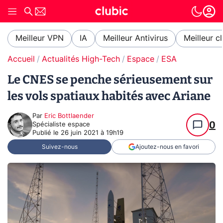
Meilleur VPN
IA
Meilleur Antivirus
Meilleur c
Accueil
Actualités High-Tech
Espace
ESA
Le CNES se penche sérieusement sur
les vols spatiaux habités avec Ariane
Par
Eric Bottlaender
0
Spécialiste espace
Publié le
26 juin 2021 à 19h19
Suivez-nous
Ajoutez-nous en favori