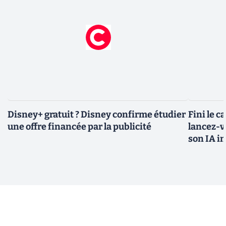
Disney+ gratuit ? Disney confirme étudier
Fini le c
une offre financée par la publicité
lancez-vo
son IA i