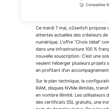
install_desktop
Compatible 
Ce mardi 7 mai, o2switch propose u
attentes actuelles des créateurs de
numérique. L’offre “Choix Idéal” comb
dans une infrastructure 100 % frança
nouvelle souscription. C’est une sol
veulent héberger plusieurs projets s
en profitant d’un accompagnement p
Sur le plan technique, la configura
RAM, disques NVMe illimités, transf
en nombre illimité. Les utilisateur
des certificats SSL gratuits, une 