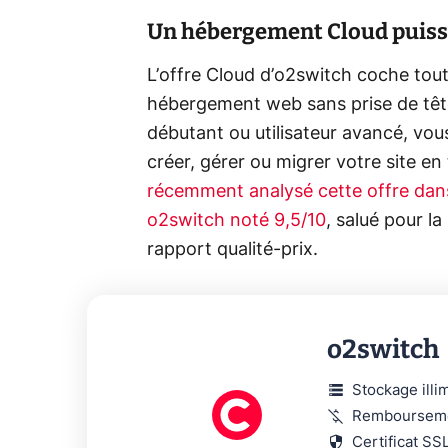
Un hébergement Cloud puissan
L’offre Cloud d’o2switch coche tout
hébergement web sans prise de têt
débutant ou utilisateur avancé, vou
créer, gérer ou migrer votre site en 
récemment analysé cette offre dan
o2switch noté 9,5/10
, salué pour la
rapport qualité-prix.
o2switch
storage
Stockage illi
money_off
Rembourseme
security
Certificat SSL