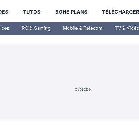
DES
TUTOS
BONS PLANS
TÉLÉCHARGE
vices
PC & Gaming
Mobile & Telecom
TV & Vidé