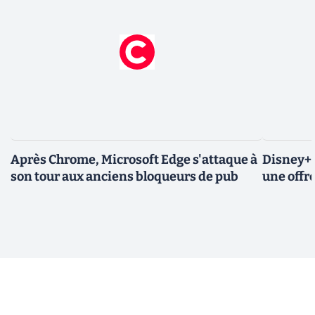
Après Chrome, Microsoft Edge s'attaque à
Disney+ 
son tour aux anciens bloqueurs de pub
une offre