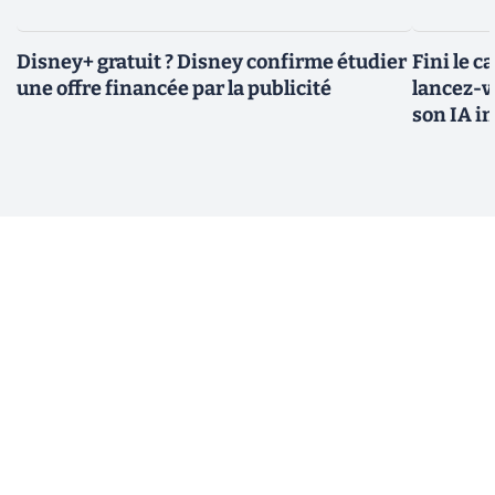
Disney+ gratuit ? Disney confirme étudier
Fini le c
une offre financée par la publicité
lancez-vo
son IA i