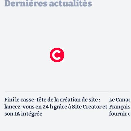
Dernières actualités
Fini le casse-tête de la création de site :
Le Canad
lancez-vous en 24 h grâce à Site Creator et
Français
son IA intégrée
fournir 