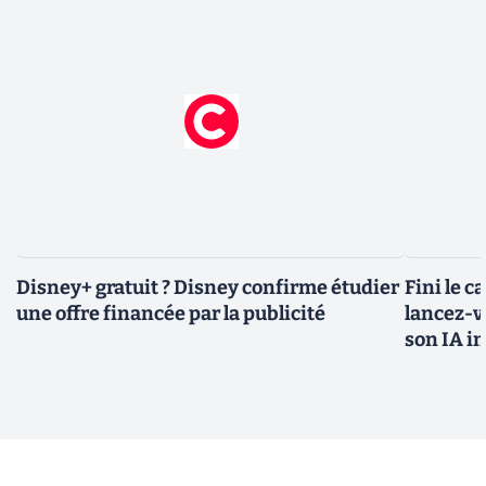
Disney+ gratuit ? Disney confirme étudier
Fini le c
une offre financée par la publicité
lancez-vo
son IA i